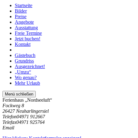
Startseite
Bilder
Preise
Angebote
Ausstattung
Freie Termine
Jetzt buchen!
Kontakt
Gästebuch
Grundriss
Ausgezeichnet!
„Umzu“
Wo genau?
Mehr Urlaub
Menü schließen
Ferienhaus „Nordseeluft“
Fockweg 8
26427 Neuharlingersiel
Telefon
04971 912667
Telefax
04971 925764
Email