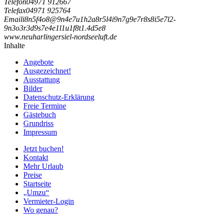
Telefon
04971 912667
Telefax
04971 925764
Email
i
8
n
5
f
4
o
8
@
9
n
4
e
7
u
1
h
2
a
8
r
5
l
4
i
9
n
7
g
9
e
7
r
8
s
8
i
5
e
7
l
2
-
9
n
3
o
3
r
3
d
9
s
7
e
4
e
1
l
1
u
1
f
8
t
1
.
4
d
5
e
8
www.neuharlingersiel-nordseeluft.de
Inhalte
Angebote
Ausgezeichnet!
Ausstattung
Bilder
Datenschutz-Erklärung
Freie Termine
Gästebuch
Grundriss
Impressum
Jetzt buchen!
Kontakt
Mehr Urlaub
Preise
Startseite
„Umzu“
Vermieter-Login
Wo genau?